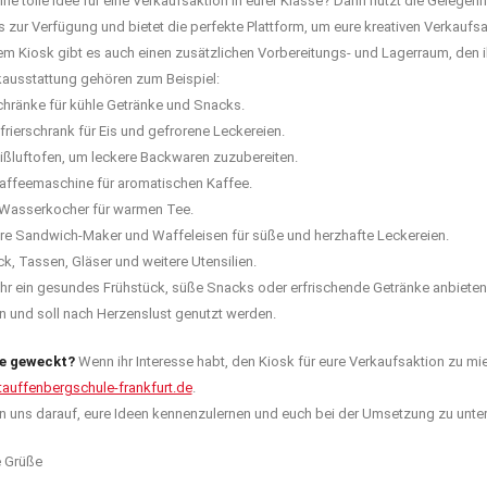
eine tolle Idee für eine Verkaufsaktion in eurer Klasse? Dann nutzt die Gelegen
 zur Verfügung und bietet die perfekte Plattform, um eure kreativen Verkauf
 Kiosk gibt es auch einen zusätzlichen Vorbereitungs- und Lagerraum, den ih
kausstattung gehören zum Beispiel:
hränke für kühle Getränke und Snacks.
rierschrank für Eis und gefrorene Leckereien.
ißluftofen, um leckere Backwaren zuzubereiten.
affeemaschine für aromatischen Kaffee.
Wasserkocher für warmen Tee.
e Sandwich-Maker und Waffeleisen für süße und herzhafte Leckereien.
, Tassen, Gläser und weitere Utensilien.
ihr ein gesundes Frühstück, süße Snacks oder erfrischende Getränke anbieten mö
n und soll nach Herzenslust genutzt werden.
se geweckt?
Wenn ihr Interesse habt, den Kiosk für eure Verkaufsaktion zu mie
auffenbergschule-frankfurt.de
.
en uns darauf, eure Ideen kennenzulernen und euch bei der Umsetzung zu unter
e Grüße