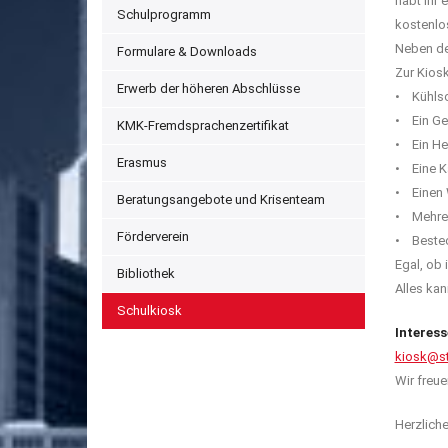
habt ihr 
Schulprogramm
kostenlos
Neben dem
Formulare & Downloads
Zur Kios
Erwerb der höheren Abschlüsse
• Kühlsc
• Ein Gef
KMK-Fremdsprachenzertifikat
• Ein He
Erasmus
• Eine K
• Einen 
Beratungsangebote und Krisenteam
• Mehrer
Förderverein
• Besteck
Egal, ob 
Bibliothek
Alles kan
Schulkiosk
Interes
kiosk@st
Wir freu
Herzlich