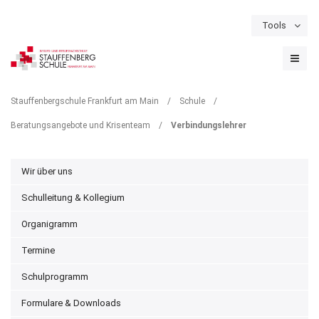
Tools
Schulportal
Termine
Formulare & Downloads
Instagram
VERBINDUNGSLEHRER
Stauffenbergschule Frankfurt am Main
/
Schule
/
Beratungsangebote und Krisenteam
/
Verbindungslehrer
Wir über uns
Schulleitung & Kollegium
Organigramm
Termine
Schulprogramm
Formulare & Downloads