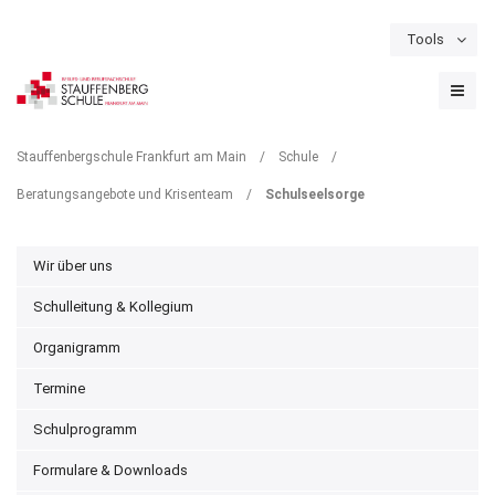
Tools
Schulportal
Termine
Formulare & Downloads
Instagram
SCHULSEELSORGE
Stauffenbergschule Frankfurt am Main
/
Schule
/
Beratungsangebote und Krisenteam
/
Schulseelsorge
Wir über uns
Schulleitung & Kollegium
Organigramm
Termine
Schulprogramm
Formulare & Downloads