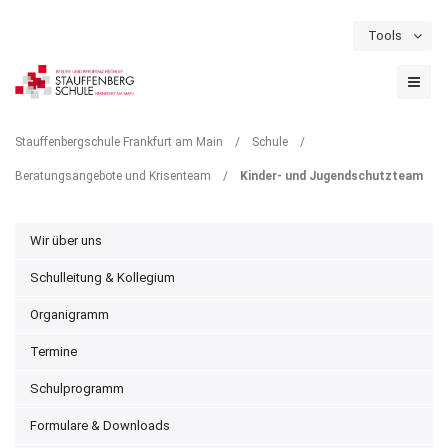
Tools
Schulportal
Termine
Formulare & Downloads
Instagram
KINDER- UND
Stauffenbergschule Frankfurt am Main
/
Schule
/
JUGENDSCHUTZTEAM
Beratungsangebote und Krisenteam
/
Kinder- und Jugendschutzteam
Wir über uns
Schulleitung & Kollegium
Organigramm
Termine
Schulprogramm
Formulare & Downloads