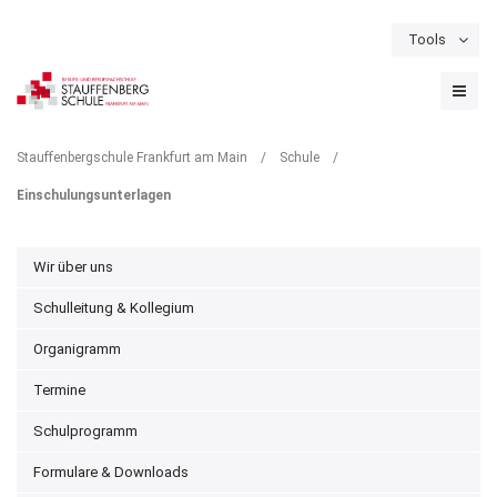
Tools
Schulportal
Termine
Formulare & Downloads
Instagram
EINSCHULUNGSUNTERLAGE
Stauffenbergschule Frankfurt am Main
/
Schule
/
Einschulungsunterlagen
Wir über uns
Schulleitung & Kollegium
Organigramm
Termine
Schulprogramm
Formulare & Downloads