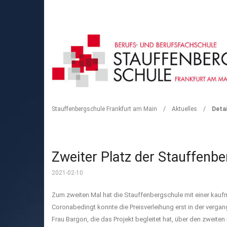
DETAIL
Stauffenbergschule Frankfurt am Main
/
Aktuelles
/
Detai
Zweiter Platz der Stauffenb
2021-02-10
Zum zweiten Mal hat die Stauffenbergschule mit einer kau
Coronabedingt konnte die Preisverleihung erst in der verga
Frau Bargon, die das Projekt begleitet hat, über den zweiten 