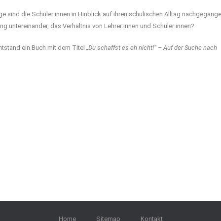
e sind die Schüler:innen in Hinblick auf ihren schulischen Alltag nachgegang
ng untereinander, das Verhältnis von Lehrer:innen und Schüler:innen?
ntstand ein Buch mit dem Titel
„Du schaffst es eh nicht!“ – Auf der Suche nach
Home
Sitemap
Kontakt