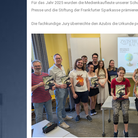
Für das Jahr 2025 wurden die Medienkaufleute unserer Schul
Presse und die Stiftung der Frankfurter Sparkasse prämieren 
Die fachkundige Jury überreichte den Azubis die Urkunde per