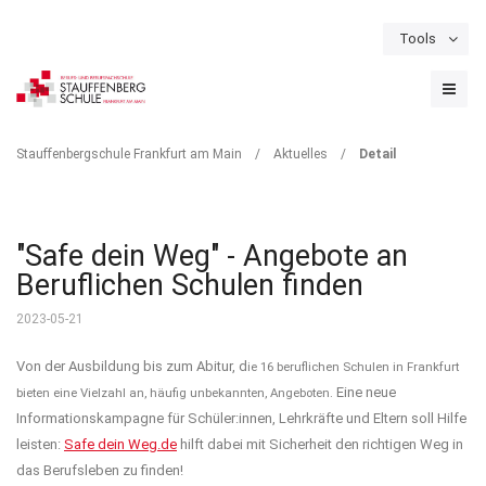
Tools
Schulportal
Termine
Formulare & Downloads
Instagram
DETAIL
Stauffenbergschule Frankfurt am Main
/
Aktuelles
/
Detail
"Safe dein Weg" - Angebote an
Beruflichen Schulen finden
2023-05-21
Von der Ausbildung bis zum Abitur, d
ie 16 beruflichen Schulen in Frankfurt
Eine neue
bieten eine Vielzahl an, häufig unbekannten, Angeboten.
Informationskampagne für Schüler:innen, Lehrkräfte und Eltern soll Hilfe
leisten:
Safe dein Weg.de
hilft dabei mit Sicherheit den richtigen Weg in
das Berufsleben zu finden!