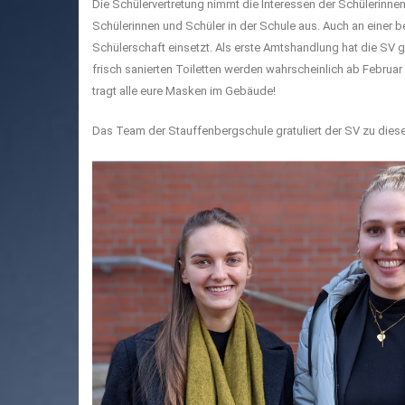
Die Schülervertretung nimmt die Interessen der Schülerinn
Schülerinnen und Schüler in der Schule aus. Auch an einer b
Schülerschaft einsetzt. Als erste Amtshandlung hat die SV g
frisch sanierten Toiletten werden wahrscheinlich ab Februar
tragt alle eure Masken im Gebäude!
Das Team der Stauffenbergschule gratuliert der SV zu diese