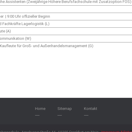
he Assistenten (Zweijährige Höhere Berufsfachschule mit Zusatzoption FOS)
r | 9:00 Uhr offizieller Beginn
d Fachkräfte Lagerlogistik (L)
ute (A)
kommunikation (W)
, Kaufleute für Groß- und Außenhandelsmanagement (G)
Home
Sitemap
Kontakt