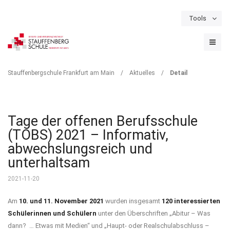
Tools
Schulportal
Termine
Formulare & Downloads
Instagram
DETAIL
Stauffenbergschule Frankfurt am Main
/
Aktuelles
/
Detail
Tage der offenen Berufsschule
(TOBS) 2021 – Informativ,
abwechslungsreich und
unterhaltsam
2021-11-20
Am
10. und 11. November 2021
wurden insgesamt
120 interessierten
Schülerinnen und Schülern
unter den Überschriften „Abitur – Was
dann? … Etwas mit Medien“ und „Haupt- oder Realschulabschluss –