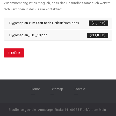
Zusammenhang ist es möglich, dass das Gesundheitsamt auch weitere
Schüler*innen in der Klasse kontaktiert.
Hygieneplan zum Start nach Herbstferien.docx
(70,1 KiB)
Hygieneplan_6.0. _10.pdf
(211,8 KiB)
ZURÜCK
Home
Sitemap
Kontakt
Stauffenbergschule - Arnsburger Straße 44 - 60385 Frankfurt am Main -