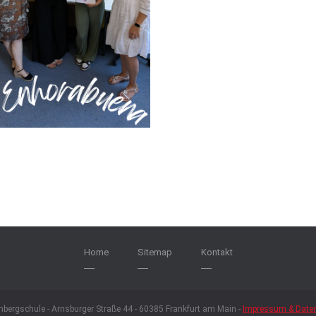
Home
Sitemap
Kontakt
nbergschule - Arnsburger Straße 44 - 60385 Frankfurt am Main -
Impressum & Date