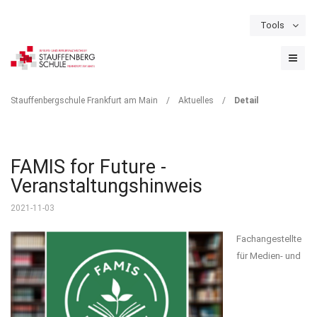
Tools
Schulportal
Termine
Formulare & Downloads
Instagram
DETAIL
Stauffenbergschule Frankfurt am Main
/
Aktuelles
/
Detail
FAMIS for Future -
Veranstaltungshinweis
2021-11-03
Fachangestellte
für Medien- und